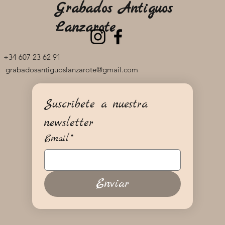
Grabados Antiguos
Lanzarote
+34 607 23 62 91
grabadosantiguoslanzarote@gmail.com
Suscríbete a nuestra 
newsletter
Email
*
Enviar